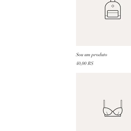
Sou um produto
Prix
40,00 R$