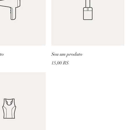
to
Sou um produto
Prix
15,00 R$