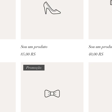
Sou um produto
Sou um produ
Prix
Prix
85,00 R$
40,00 R$
Promoção