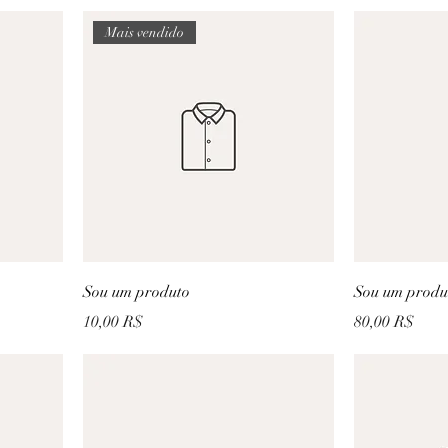
Mais vendido
Sou um produto
Sou um produ
Prix
Prix
10,00 R$
80,00 R$