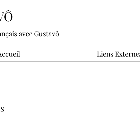
AVÔ
ançais avec Gustavô
Accueil
Liens Externe
es