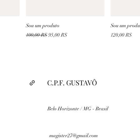
Sou um produto
Sou um produ
Prix original
Prix promotionnel
Prix
100,00 R$
95,00 R$
120,00 R$
C.P.F. GUSTAVÔ
Belo Horizonte / MG - Brasil
magister27@gmail.com