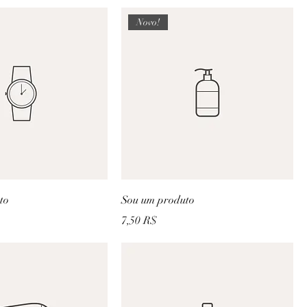
Novo!
to
Sou um produto
Prix
7,50 R$